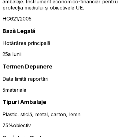
ambalaje. Instrument economico-financiar pentru
protecția mediului și obiectivele UE.
HG
621/2005
Bază Legală
Hotărârea principală
25
a lunii
Termen Depunere
Data limită raportări
5
materiale
Tipuri Ambalaje
Plastic, sticlă, metal, carton, lemn
75%
obiectiv