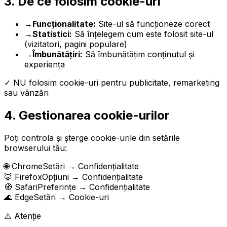
3. De ce folosim cookie-uri
→
Funcționalitate:
Site-ul să funcționeze corect
→
Statistici:
Să înțelegem cum este folosit site-ul
(vizitatori, pagini populare)
→
Îmbunătățiri:
Să îmbunătățim conținutul și
experiența
✓ NU folosim cookie-uri pentru publicitate, remarketing
sau vânzări
4. Gestionarea cookie-urilor
Poți controla și șterge cookie-urile din setările
browserului tău:
🌐 Chrome
Setări → Confidențialitate
🦊 Firefox
Opțiuni → Confidențialitate
🧭 Safari
Preferințe → Confidențialitate
🌊 Edge
Setări → Cookie-uri
⚠️ Atenție